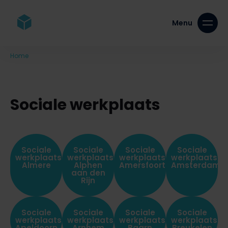
Home
-
Sociale werkplaats
Sociale werkplaats
Sociale
Sociale
Sociale
Sociale
werkplaats
werkplaats
werkplaats
werkplaats
Almere
Alphen
Amersfoort
Amsterdam
aan den
Rijn
Sociale
Sociale
Sociale
Sociale
werkplaats
werkplaats
werkplaats
werkplaats
Apeldoorn
Arnhem
Baarn
Breukelen