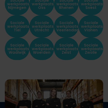
Sociale
Sociale
Sociale
Sociale
werkplaats
werkplaats
werkplaats
werkplaats
Nijmegen
Oss
Rhenen
Soest
Sociale
Sociale
Sociale
Sociale
werkplaats
werkplaats
werkplaats
werkplaats
Tiel
Utrecht
Veenendaal
Vianen
Sociale
Sociale
Sociale
Sociale
werkplaats
werkplaats
werkplaats
werkplaats
Waalwijk
Woerden
Zeist
Zwolle