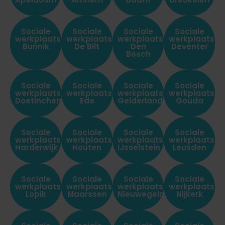
Sociale
Sociale
Sociale
Sociale
werkplaats
werkplaats
werkplaats
werkplaats
Bunnik
De Bilt
Den
Deventer
Bosch
Sociale
Sociale
Sociale
Sociale
werkplaats
werkplaats
werkplaats
werkplaats
Doetinchem
Ede
Gelderland
Gouda
Sociale
Sociale
Sociale
Sociale
werkplaats
werkplaats
werkplaats
werkplaats
Harderwijk
Houten
IJsselstein
Leusden
Sociale
Sociale
Sociale
Sociale
werkplaats
werkplaats
werkplaats
werkplaats
Lopik
Maarssen
Nieuwegein
Nijkerk