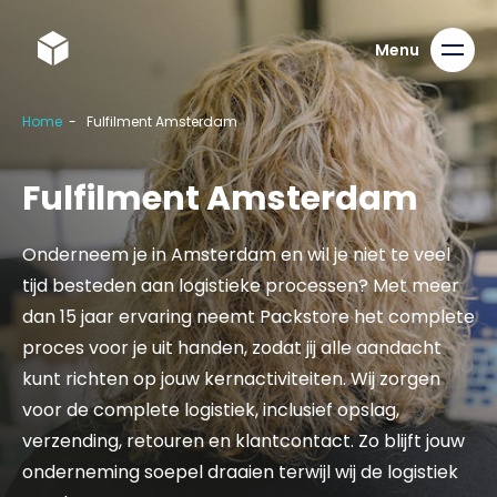
Home
-
Fulfilment Amsterdam
Fulfilment Amsterdam
Onderneem je in Amsterdam en wil je niet te veel
tijd besteden aan logistieke processen? Met meer
dan 15 jaar ervaring neemt Packstore het complete
proces voor je uit handen, zodat jij alle aandacht
kunt richten op jouw kernactiviteiten. Wij zorgen
voor de complete logistiek, inclusief opslag,
verzending, retouren en klantcontact. Zo blijft jouw
onderneming soepel draaien terwijl wij de logistiek