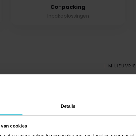
Co-packing
Inpakoplossingen
MILIEUVRI
Wat 
verp
Details
Duurzaam ve
materialen 
 van cookies
papier en g
ent en advertenties te personaliseren, om functies voor social