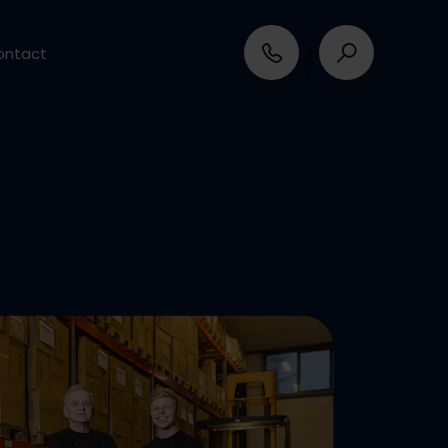
ontact
verantwoord ondernemen
en