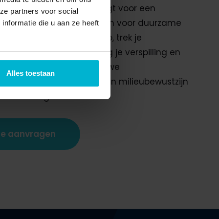
mt jouw producten en zorgt voor een
ze partners voor social
e uitstraling. Door te kiezen voor duurzame
nformatie die u aan ze heeft
 versterk je je merkimago, trek je
te klanten aan en verlaag je verspilling en
sten. Bij Packstore bieden we
Alles toestaan
oplossingen die kwaliteit en milieubewustzijn
balans brengen.
te aanvragen