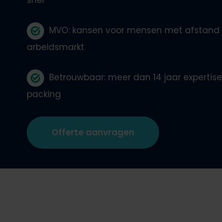
snel
Webshop koppelingen
Banderolle
MVO: kansen voor mensen met afstand 
Klantenservice uitbeste
Krimpfolie
arbeidsmarkt
Duurzaam 
Betrouwbaar: meer dan 14 jaar expertise
packing
Offerte aanvragen