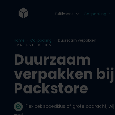
Fulfilment
Co-packing
E-fulfilment
Inpakken
Home
-
Co-packing
-
Duurzaam verpakken
Marketing fulfilment
Verpakken
PACKSTORE B.V.
Duurzaam
Orderpicking
Ompakken
Opslag
Stickeren
verpakken bij
Voorraadbeheer
Labelen
Packstore
Goederenontvangst
Etiketteren
Verzenden
Coderen
Flexibel: spoedklus of grote opdracht, wi
Retouren
Sealen