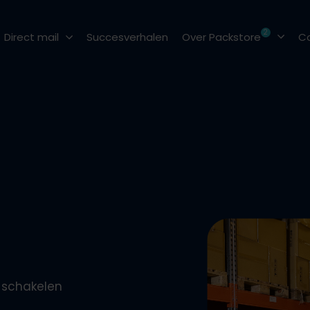
2
Direct mail
Succesverhalen
Over Packstore
C
Post versturen
Maatschappelijk 
Mailing versturen
Veelgestelde vrag
Couverteren
Blog
2
Pakketten versturen
Vacatures
Pakketten inpakken
Promotionele acties
j schakelen