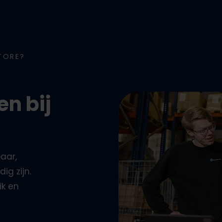
TORE?
n bij
aar,
ig zijn.
k en