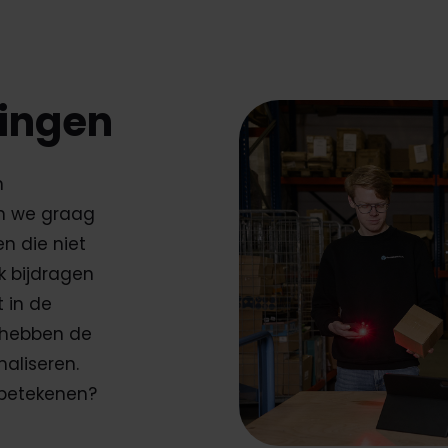
ingen
n
en we graag
n die niet
 bijdragen
 in de
j hebben de
aliseren.
n betekenen?