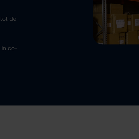
ren
tot de
den
 verpakken
verpakken
 in co-