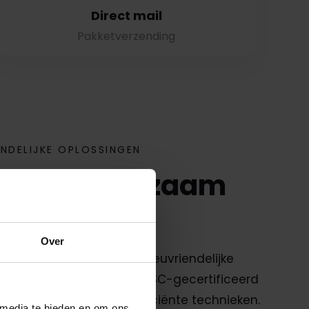
Direct mail
Pakketverzending
ENDELIJKE OPLOSSINGEN
houdt duurzaam
akken in?
Over
rpakken combineert milieuvriendelijke
zoals recyclebare folies, FSC-gecertificeerd
erecycled karton met efficiënte technieken.
 media te bieden en om ons