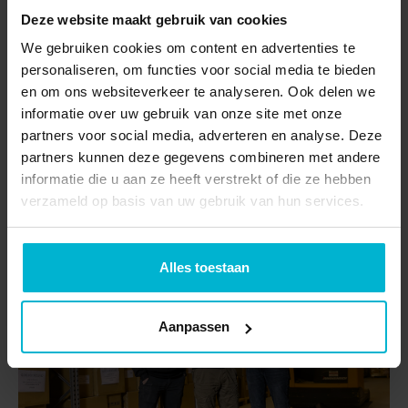
bestelling binnenkomt, gaan wij direct aan de slag
Deze website maakt gebruik van cookies
met nauwkeurige
orderpicking
en het verzenden.
We gebruiken cookies om content en advertenties te
Bovendien heb je met onze systemen altijd inzicht in
personaliseren, om functies voor social media te bieden
jouw voorraad en de status van bestellingen.
en om ons websiteverkeer te analyseren. Ook delen we
informatie over uw gebruik van onze site met onze
partners voor social media, adverteren en analyse. Deze
Neem contact op
partners kunnen deze gegevens combineren met andere
informatie die u aan ze heeft verstrekt of die ze hebben
verzameld op basis van uw gebruik van hun services.
Alles toestaan
Aanpassen