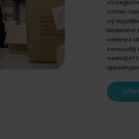
strategische
richten. Va
wij dagelij
Nederland e
werkwijze b
eenvoudig o
werkwijze? 
oplossingen 
Offer