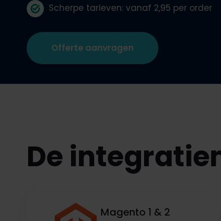
Scherpe tarieven: vanaf 2,95 per order
Webshop koppelingen
Banderolle
Klantenservice uitbeste
Krimpfolie
Offerte aanvragen
Duurzaam 
De integrati
Magento 1 & 2