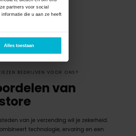
ze partners voor social
nformatie die u aan ze heeft
Alles toestaan
IEZEN BEDRIJVEN VOOR ONS?
oordelen van
store
esteden van je verzending wil je zekerheid.
ombineert technologie, ervaring en een