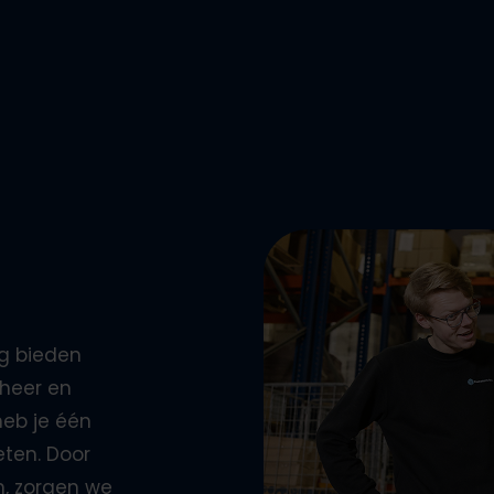
g
bieden
heer
en
heb je één
eten. Door
n, zorgen we