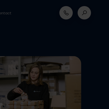
ontact
verantwoord ondernemen
en