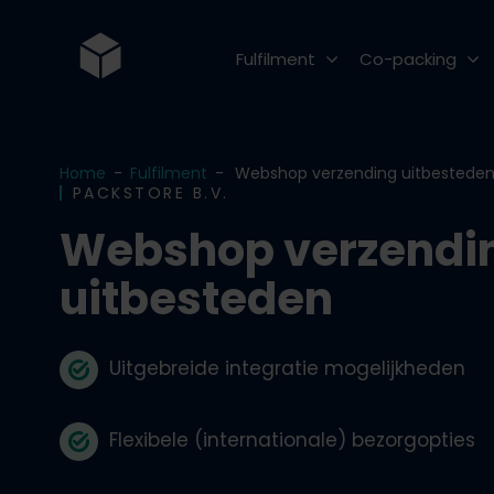
Fulfilment
Co-packing
E-fulfilment
Inpakken
Home
-
Fulfilment
-
Webshop verzending uitbestede
Marketing fulfilment
Verpakken
PACKSTORE B.V.
Webshop verzendi
Orderpicking
Ompakken
uitbesteden
Opslag
Stickeren
Voorraadbeheer
Labelen
Uitgebreide integratie mogelijkheden
Goederenontvangst
Etiketteren
Verzenden
Coderen
Flexibele (internationale) bezorgopties
Retouren
Sealen