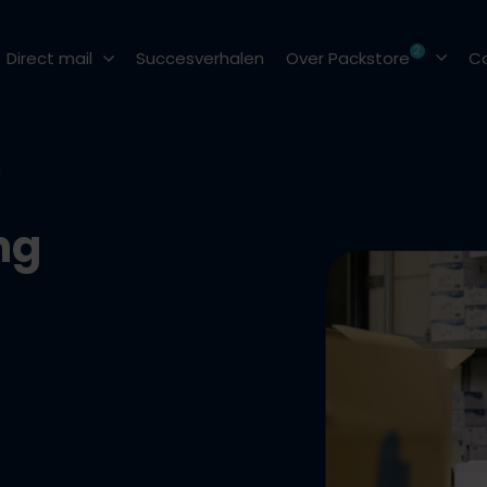
2
Direct mail
Succesverhalen
Over Packstore
C
Post versturen
Maatschappelijk 
n
Mailing versturen
Veelgestelde vrag
ng
Couverteren
Blog
2
Pakketten versturen
Vacatures
Pakketten inpakken
Promotionele acties