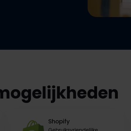
ren
den
 verpakken
verpakken
emogelijkheden
Shopify
Gebruiksvriendelijke