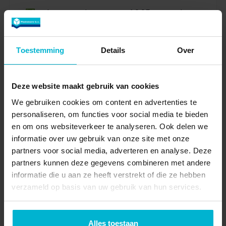
✅ Scherpe tarieven: vanaf 2,95 per order
Toestemming
Details
Over
Vraag een offerte aan
Deze website maakt gebruik van cookies
We gebruiken cookies om content en advertenties te
personaliseren, om functies voor social media te bieden
en om ons websiteverkeer te analyseren. Ook delen we
✅ Realtime voorraadbeheer: altijd inzicht in
informatie over uw gebruik van onze site met onze
je voorraad met ons slimme portaal
partners voor social media, adverteren en analyse. Deze
partners kunnen deze gegevens combineren met andere
informatie die u aan ze heeft verstrekt of die ze hebben
✅ Integraties met vervoerders en
verzameld op basis van uw gebruik van hun services.
platformen
✅ Scherpe internationale tarieven
Alles toestaan